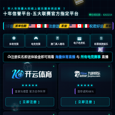
[ 华人市场最大的线上娱乐服务供应商 ]
十年信誉平台·五大联赛官方指定平台
在线玩家: 8263214
祝君好运
注册送
祝君好运
首单包赔
彩金
首单包
🍁
🍁
⚽
🎮
🃏
🀄️
🎰
电子老虎机
🎮
体育竞猜
电竞竞猜
澳门真人赌场
彩票棋牌娱乐
📺注册实名即送体验金即可观看
海量体育直播
与
所有电竞赛事
直播
🎲
★★★★★
★★★★★
皇家马德里 官方合作伙伴
首存返利68%
⚽
[ 立即注册 ]
[ 立即注册 ]